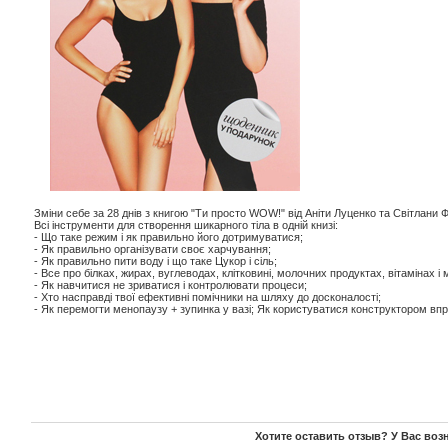
Зміни себе за 28 днів з книгою "Ти просто WOW!" від Аніти Луценко та Світлани 
Всі інструменти для створення шикарного тіла в одній книзі:
- Що таке режим і як правильно його дотримуватися;
- Як правильно організувати своє харчування;
- Як правильно пити воду і що таке Цукор і сіль;
- Все про білках, жирах, вуглеводах, клітковині, молочних продуктах, вітамінах і 
- Як навчитися не зриватися і контролювати процеси;
- Хто насправді твої ефективні помічники на шляху до досконалості;
- Як перемогти менопаузу + зупинка у вазі; Як користуватися конструктором впра
Хотите оставить отзыв? У Вас воз