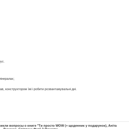
Фус.
мінералах;
в, конструктором їжі і робити розвантажувальні дні.
никли вопросы о книге "Ти просто WOW (+ щоденник у подарунок), Аніта