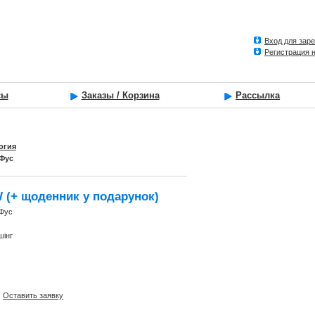
Вход для зар
Регистрация 
сы
Заказы / Корзина
Рассылка
огия
 Фус
 (+ щоденник у подарунок)
 Фус
шінг
Оставить заявку