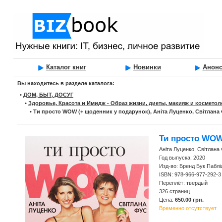
Каталог книг
Новинки
Анон
Вы находитесь в разделе каталога:
•
ДОМ, БЫТ, ДОСУГ
•
Здоровье, Красота и Имидж - Образ жизни, диеты, макияж и косметол
•
Ти просто WOW (+ щоденник у подарунок), Аніта Луценко, Світлана
Ти просто WOW
Аніта Луценко, Світлана
Год выпуска: 2020
Изд-во: Бренд Бук Паблі
ISBN: 978-966-977-292-3
Переплёт: твердый
326 страниц
Цена:
650.00 грн.
Временно отсутствует