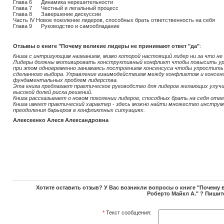
Глава 6 Динамика нерешительности
Глава 7 Честный и легальный процесс
Глава 8 Завершение дискуссии
Часть IV Новое поколение лидеров, способных брать ответственность на себя
Глава 9 Руководство и самообладание
Отзывы о книге
"Почему великие лидеры не принимают ответ "да"
:
Книга с интригующим названием, мимо которой настоящий лидер ни за что н
Лидеры должны мотивировать конструктивный конфликт чтобы повысить ур
при этом одновременно занимаясь построением консенсуса чтобы упростить
сделанного выбора. Управление взаимодействием между конфликтом и консенс
фундаментальных проблем лидерства.
Эта книга предлагает практическое руководство для лидеров желающих улуч
высокой долей риска решений.
Книга рассказывает о новом поколении лидеров, способных брать на себя от
Книга имеет практический характер - здесь можно найти множество инструм
преодоления барьеров в конфликтных ситуациях.
Алексеенко Алеся Александровна
Хотите оставить отзыв? У Вас возникли вопросы о книге "Почему 
Роберто Майкл А." ? Пишит
*
Текст сообщения: