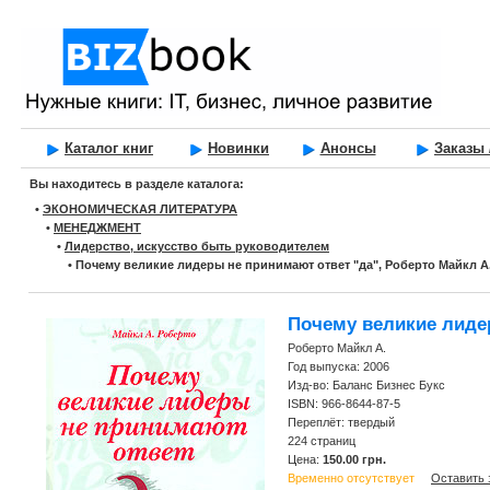
Каталог книг
Новинки
Анонсы
Заказы 
Вы находитесь в разделе каталога:
•
ЭКОНОМИЧЕСКАЯ ЛИТЕРАТУРА
•
МЕНЕДЖМЕНТ
•
Лидерство, искусство быть руководителем
•
Почему великие лидеры не принимают ответ "да", Роберто Майкл А
Почему великие лиде
Роберто Майкл А.
Год выпуска: 2006
Изд-во: Баланс Бизнес Букс
ISBN: 966-8644-87-5
Переплёт: твердый
224 страниц
Цена:
150.00 грн.
Временно отсутствует
Оставить 