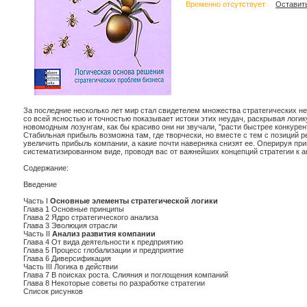
Временно отсутствует
Оставить
За последние несколько лет мир стал свидетелем множества стратегических не
со всей ясностью и точностью показывает истоки этих неудач, раскрывая логик
новомодным лозунгам, как бы красиво они ни звучали, "расти быстрее конкуре
Стабильная прибыль возможна там, где творчески, но вместе с тем с позиций
увеличить прибыль компании, а какие почти наверняка снизят ее. Оперируя пр
систематизированном виде, проводя вас от важнейших концепций стратегии к 
Содержание:
Введение
Часть I
Основные элементы стратегической логики
Глава 1 Основные принципы
Глава 2 Ядро стратегического анализа
Глава 3 Эволюция отрасли
Часть II
Анализ развития компании
Глава 4 От вида деятельности к предприятию
Глава 5 Процесс глобализации и предприятие
Глава 6 Диверсификация
Часть III Логика в действии
Глава 7 В поисках роста. Слияния и поглощения компаний
Глава 8 Некоторые советы по разработке стратегии
Список рисунков