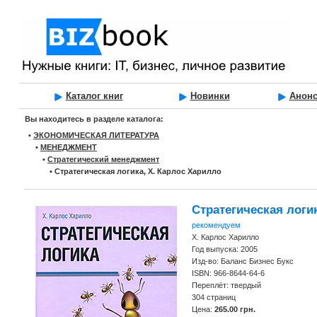
Каталог книг
Новинки
Анон
Вы находитесь в разделе каталога:
•
ЭКОНОМИЧЕСКАЯ ЛИТЕРАТУРА
•
МЕНЕДЖМЕНТ
•
Стратегический менеджмент
•
Стратегическая логика, Х. Карлос Харилло
Стратегическая логи
рекомендуем
Х. Карлос Харилло
Год выпуска: 2005
Изд-во: Баланс Бизнес Букс
ISBN: 966-8644-64-6
Переплёт: твердый
304 страниц
Цена:
265.00 грн.