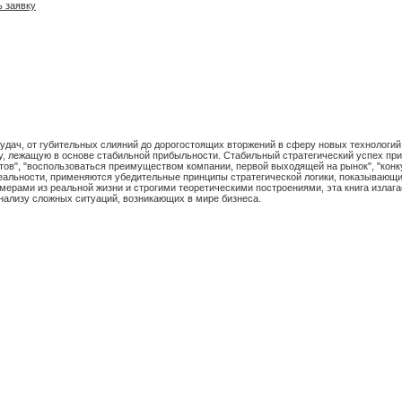
 заявку
удач, от губительных слияний до дорогостоящих вторжений в сферу новых технологий.
у, лежащую в основе стабильной прибыльности. Стабильный стратегический успех прих
нтов", "воспользоваться преимуществом компании, первой выходящей на рынок", "конк
 реальности, применяются убедительные принципы стратегической логики, показывающ
имерами из реальной жизни и строгими теоретическими построениями, эта книга излаг
анализу сложных ситуаций, возникающих в мире бизнеса.