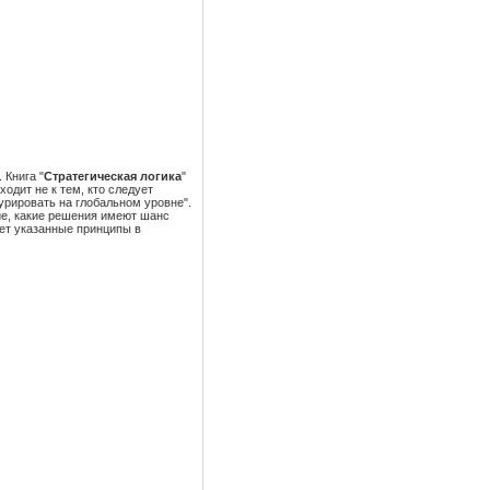
 Книга "
Стратегическая логика
"
одит не к тем, кто следует
урировать на глобальном уровне".
ие, какие решения имеют шанс
ает указанные принципы в