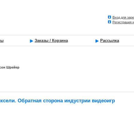
Вход для зар
Регистрация 
сы
Заказы / Корзина
Рассылка
йсон Шрейер
иксели. Обратная сторона индустрии видеоигр