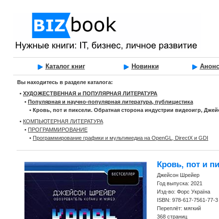
Каталог книг
Новинки
Анон
Вы находитесь в разделе каталога:
•
ХУДОЖЕСТВЕННАЯ и ПОПУЛЯРНАЯ ЛИТЕРАТУРА
•
Популярная и научно-популярная литература, публицистика
•
Кровь, пот и пиксели. Обратная сторона индустрии видеоигр, Дже
•
КОМПЬЮТЕРНАЯ ЛИТЕРАТУРА
•
ПРОГРАММИРОВАНИЕ
•
Программирование графики и мультимедиа на OpenGL, DirectX и GDI
Кровь, пот и п
Джейсон Шрейер
Год выпуска: 2021
Изд-во: Форс Україна
ISBN: 978-617-7561-77-3
Переплёт: мягкий
368 страниц