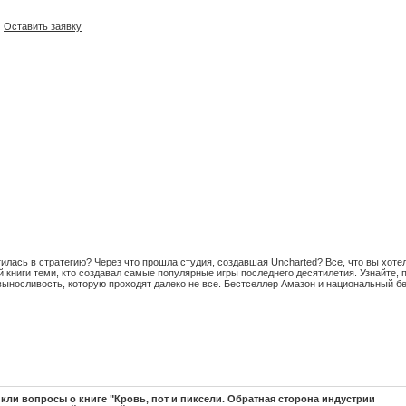
Оставить заявку
тилась в стратегию? Через что прошла студия, создавшая Uncharted? Все, что вы хотел
й книги теми, кто создавал самые популярные игры последнего десятилетия. Узнайте, 
 выносливость, которую проходят далеко не все. Бестселлер Амазон и национальный б
икли вопросы о книге "Кровь, пот и пиксели. Обратная сторона индустрии