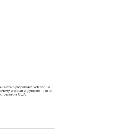
и знать о разработке Witcher 3 и
почему игровая индустрия - это не
естселлер в США.