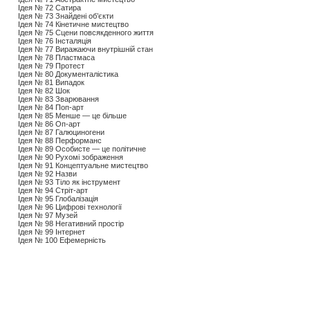
Ідея № 72 Сатира
Ідея № 73 Знайдені об’єкти
Ідея № 74 Кінетичне мистецтво
Ідея № 75 Сцени повсякденного життя
Ідея № 76 Інсталяція
Ідея № 77 Виражаючи внутрішній стан
Ідея № 78 Пластмаса
Ідея № 79 Протест
Ідея № 80 Документалістика
Ідея № 81 Випадок
Ідея № 82 Шок
Ідея № 83 Зварювання
Ідея № 84 Поп-арт
Ідея № 85 Менше — це більше
Ідея № 86 Оп-арт
Ідея № 87 Галюциногени
Ідея № 88 Перформанс
Ідея № 89 Особисте — це політичне
Ідея № 90 Рухомі зображення
Ідея № 91 Концептуальне мистецтво
Ідея № 92 Назви
Ідея № 93 Тіло як інструмент
Ідея № 94 Стріт-арт
Ідея № 95 Глобалізація
Ідея № 96 Цифрові технології
Ідея № 97 Музей
Ідея № 98 Негативний простір
Ідея № 99 Інтернет
Ідея № 100 Ефемерність