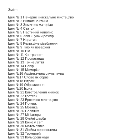
Зміст:
Ідея № 1 Печерне і наскальне мистецтво
Ідея № 2 Випалена глина
Ідея № 3 Земля як матеріал
Ідея № 4 Статуя
Ідея № 5 Настінний живопис
Ідея № 6 Збільшуючи розмір
Ідея № 7 Наратив
Ідея № 8 Рельєфне різьблення
Ідея № 9 Тіло як поверхня
Ідея № 10 Ню
Ідея № 11 Контрапост
Ідея № 12 Пропаганда
Ідея № 13 Точне лиття
Ідея № 14 Папір
Ідея № 15 Меморіал
Ідея №16 Архітектурна скульптура
Ідея №17 Слово як образ
Ідея №18 Вітраж
Ідея №19 Обрамлення
Ідея №20 Ікона
Ідея № 21 Виготовлення книжок
Ідея № 22 Гротеск
Ідея № 23 Еротичне мистецтво
Ідея № 24 Почерк
Ідея № 25 Мозаїка
Ідея № 26 Поліптих
Ідея № 27 Мініатюри
Ідея № 28 Олійні фарби
Ідея № 29 Вікно у світ
Ідея № 30 Математика
Ідея № 31 Лінійна перспектива
Ідея № 32 Тромплей
Ідея № 33 Кольорові коди