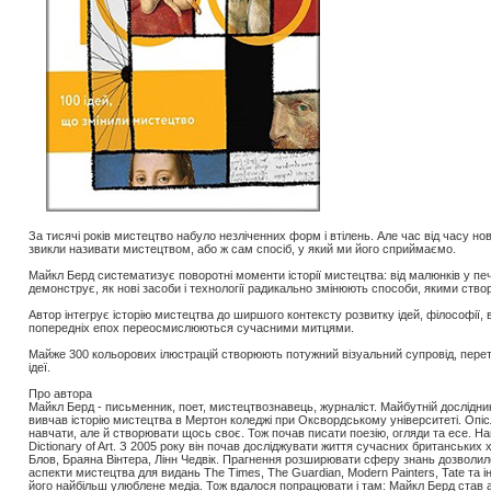
За тисячі років мистецтво набуло незліченних форм і втілень. Але час від часу нов
звикли називати мистецтвом, або ж сам спосіб, у який ми його сприймаємо.
Майкл Берд систематизує поворотні моменти історії мистецтва: від малюнків у пече
демонструє, як нові засоби і технології радикально змінюють способи, якими ств
Автор інтегрує історію мистецтва до ширшого контексту розвитку ідей, філософії, в
попередніх епох переосмислюються сучасними митцями.
Майже 300 кольорових ілюстрацій створюють потужний візуальний супровід, перетв
ідеї.
Про автора
Майкл Берд - письменник, поет, мистецтвознавець, журналіст. Майбутній дослідник
вивчав історію мистецтва в Мертон коледжі при Оксвордському університеті. Опі
навчати, але й створювати щось своє. Тож почав писати поезію, огляди та есе. Н
Dictionary of Art. З 2005 року він почав досліджувати життя сучасних британських
Блов, Браяна Вінтера, Лінн Чедвік. Прагнення розширювати сферу знань дозволило
аспекти мистецтва для видань The Times, The Guardian, Modern Painters, Tate та і
його найбільш улюблене медіа. Тож вдалося попрацювати і там: Майкл Берд став 