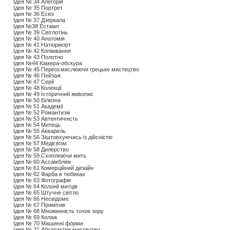
Ідея № 34 Алегорія
Ідея № 35 Портрет
Ідея № 36 Ескіз
Ідея № 37 Дзеркала
Ідея №38 Естамп
Ідея № 39 Світлотінь
Ідея № 40 Анатомія
Ідея № 41 Натюрморт
Ідея № 42 Копіювання
Ідея № 43 Полотно
Ідея №44 Камера-обскура
Ідея № 45 Переосмислюючи грецьке мистецтво
Ідея № 46 Пейзаж
Ідея № 47 Серії
Ідея № 48 Колекції
Ідея № 49 Історичний живопис
Ідея № 50 Білизнa
Ідея № 51 Академії
Ідея № 52 Романтизм
Ідея № 53 Автентичність
Ідея № 54 Митець
Ідея № 55 Акварель
Ідея № 56 Зіштовхуючись із дійсністю
Ідея № 57 Медієвізм
Ідея № 58 Дилерство
Ідея № 59 Схоплюючи мить
Ідея № 60 Ассамбляж
Ідея № 61 Комерційний дизайн
Ідея № 62 Фарба в тюбиках
Ідея № 63 Фотографія
Ідея № 64 Колонії митців
Ідея № 65 Штучне світло
Ідея № 66 Несвідоме
Ідея № 67 Примітив
Ідея № 68 Множинність точок зору
Ідея № 69 Колаж
Ідея № 70 Машинні форми
Ідея № 71 Абстрактне мистецтво