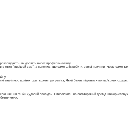
 розповідають, як досягти висот професіоналізму.
в в стилі "вирішуй сам", а пояснює, що саме слід робити, з якої причини і чому саме т
айну.
мні аналітики, архітектори і кожен програміст, Який бажає піднятися по кар'єрних сходах
більшення геній і чудовий оповідач. Спираючись на багаторічний досвід і використовуюч
абезпечення.