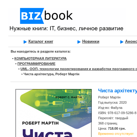
Каталог книг
Новинки
Анон
Вы находитесь в разделе каталога:
•
КОМПЬЮТЕРНАЯ ЛИТЕРАТУРА
•
ПРОГРАММИРОВАНИЕ
•
UML, ООП, технологии проектирования и разработки програмного 
•
Чиста архітектура, Роберт Мартін
Чиста архітект
Роберт Мартін
Год выпуска: 2020
Изд-во: Фабула
ISBN: 978-617-09-5286-8
Переплёт: твердый
368 страниц
Цена:
718.00 грн.
Временно отсутствует