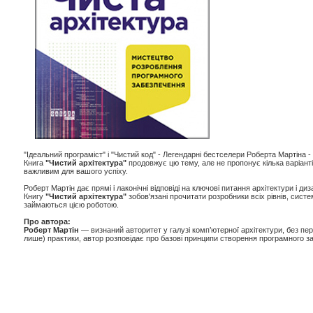
"Ідеальний програміст" і "Чистий код" - Легендарні бестселери Роберта Мартіна -
Книга
"Чистий архітектура"
продовжує цю тему, але не пропонує кілька варіанті
важливим для вашого успіху.
Роберт Мартін дає прямі і лаконічні відповіді на ключові питання архітектури і диз
Книгу
"Чистий архітектура"
зобов'язані прочитати розробники всіх рівнів, систе
займаються цією роботою.
Про автора:
Роберт Мартін
— визнаний авторитет у галузі комп’ютерної архітектури, без пере
лише) практики, автор розповідає про базові принципи створення програмного з