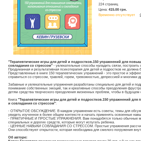
224 страниц
Цена:
415.00 грн.
Временно отсутствует
"Терапевтические игры для детей и подростков.150 упражнений для повы
совладания со стрессом"
- увлекательные способы наладить связи, построить
Продуманная и результативная психотерапия для детей и подростков не должна 
Представленные в книге 150 терапевтических упражнений - это простое и эффек
справиться со стрессом, травлей, горем, тревожностью, депрессией и многими 
Забавные и увлекательные упражнения разработаны специально для детей и под
понимание собственных эмоций, так и креативные способы преодоления фрустра
детям средства творческого преодоления жизненных проблем, чтобы в будущем
Книга
"Терапевтические игры для детей и подростков.150 упражнений для
и совладания со стрессом"
:
- ОТКРЫТОЕ ОБСУЖДЕНИЕ. В каждом упражнении есть советы, темы для обсужде
увидеть изученное в более общем контексте и начать применять освоенные навы
- ПРАКТИЧНЫЕ И ПРОСТЫЕ УПРАЖНЕНИЯ. Вам понадобятся только обычные матери
специальных и дорогих средств, которые могут испугать ребенка.
- ЦЕННЫЕ НАВЫКИ СОВЛАДАНИЯ СО СТРЕССОМ. Простые упражнения рассчитан
Они способствуют открытости, которая необходима для смелого погружения внут
Об авторе: