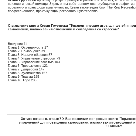
Кевин Грузевски
практикует рекреационную терапию почти 20 лет, и 9 из них п
психологической помощи. Здесь он на собственном опыте убедился в эффективн
исцеления и трансформации личности. Кевин также ведет блог The Real Recreation
профессионалов, практикующих рекреационную терапию.
Оглавление книги Кевин Грузевски "Терапевтические игры для детей и п
самооценки, налаживания отношений и совладания со стрессом"
Введение 11
Глава 1. Осознанность 17
Глава 2. Самооценка 39
Глава 3. Навыки общения 57
Глава 4. Управление стрессом 79
Глава 5. Управление злостью 103
Глава 6. Тревожность 121
Глава 7. Депрессия 147
Глава 8. Хулиганство 167
Глава 9. Травма 185
Глава 10. Горе 205
Хотите оставить отзыв? У Вас возникли вопросы о книге "Терапевт
упражнений для повышения самооценки, налаживания отношений и с
? Пишите: