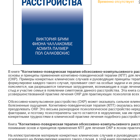
Временно отсутствует
В книге
"Когнитивно-поведческая терапия обсессивно-компульсивного рас
основы и принципы применения когнитивно-поведенческой терапии (КПТ) для ле
(ОКР). Примеры конкретных клинических случаев и руководящие принципы терап
формулировке каждого такого случая, проливают свет на особые задачи и их ре
поясняется, как разрешаются типичные затруднения, возникающие в ходе лечени
стыд и участие семьи в появлении симптомов данного расстройства. Эта книга
усовершенствованной практике лечения ОКР для практикующих психологов всех
Обсессивно-компульсивное расстройство (ОКР) может оказывать сильное влияни
болезненные ощущения. Когнитивно-поведенческая терапия (КПТ) оказалась 
преодолевать ОКР. Это весьма разнородное психологическое расстройство нере
факторами, и поэтому психотерапевты часто остаются в недоумении, как им прим
конкретными трудностями в клинической практике лечения подобного расстройст
Книга
"Когнитивно-поведческая терапия обсессивно-компульсивного расс
понимание основ и принципов применения КПТ для лечения ОКР в ясном практич
На иллюстративном материале конкретных клинических случаев и руководящих 
основанного на формулировке каждого такого случая, в этой книге проливается 