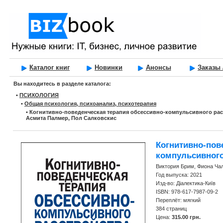
Каталог книг
Новинки
Анонсы
Заказы 
Вы находитесь в разделе каталога:
•
ПСИХОЛОГИЯ
•
Общая психология, психоанализ, психотерапия
•
Когнитивно-поведенческая терапия обсессивно-компульсивного рас
Асмита Палмер, Пол Салковскис
Когнитивно-пов
компульсивного
Виктория Брим, Фиона Ча
Год выпуска: 2021
Изд-во: Діалектика-Київ
ISBN: 978-617-7987-09-2
Переплёт: мягкий
384 страниц
Цена:
315.00 грн.