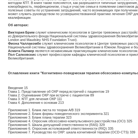
методом КПТ. В книге также поясняется, как разрешаются типичные затруднения,
коморбидность, перфекционизм, стыд и участие семьи в появлении симптомов да
полезные советы по устранению затруднений, часто возникающих при получении 
может служить руководством по усовершенствованной практике лечения ОКР дл
квалификации.
Об авторах:
Виктория Брим
служит клиническим психологом в Центре тревожных расстройств 
из Доверительного фонда Национальной системы здравоохранения Великобритан
London and Maudsley NHS Foundation Trust).
Фиона Чаллакомбе
служит клиническим психологом в Центре тревожных расстр
Национальной системы здравоохранения Великобритании в Южном Лондоне и бо
Асмита Палмер
является независимым практикующим клиническим психологом
Пол Салковскис
служит профессором кафедры клинической психологии и прикл
Великобритания.
Оглавление книги "Когнитивно-поведческая терапия обсессивно-компуль
Введение 15
Глава 1. Представление об ОКР перед встречей с пациентом 19
Глава 2. Оценивание ОКР при встрече с пациентом 89
Глава 3. КПТ для лечения ОКР 111
Глава 4. Дополнение к основам 213
Приложение 1. Бланк листа по теории A/B 319
Приложение 2. Бланк формы поведенческого эксперимента 321
Приложение 3. Бланк плана терапии 323
Приложение 4. Опросник обсессивно-компульсивного расстройства (OCI) 325
Приложение 5. Шкала допущений ответственности (RAS) 329
Приложение 6. Опросник истолкований ответственности (RIQ) 335
Приложение 7. Руководство по ОКР: шкала когнитивной терапии (OCD-CTS) 339