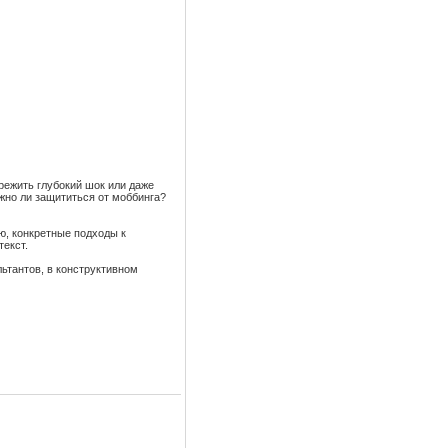
режить глубокий шок или даже
ожно ли защититься от моббинга?
ю, конкретные подходы к
екст.
льтантов, в конструктивном