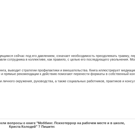
ходящимся сейчас под его давлением, означает необходимость преодолевать травму, пе
авли сотрудника в коллективе, как правило, с целью его последующего увольнения. М
инга, выводит стратегии профилактики и вмешательства. Книга иллюстрирует медиаци
 и прямые рекомендации к действию помогают перенести форматы в собственный конт
 личного окружения, руководства, а также социальных работников, практиков и консу
икли вопросы о книге "Моббинг. Психотеррор на рабочем месте и в школе,
Криста Колодей" ? Пишите: