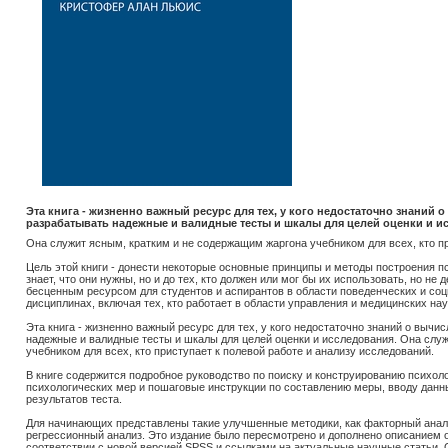
Эта книга - жизненно важный ресурс для тех, у кого недостаточно знаний 
разрабатывать надежные и валидные тесты и шкалы для целей оценки и и
Она служит ясным, кратким и не содержащим жаргона учебником для всех, кто пр
Цель этой книги - донести некоторые основные принципы и методы построения пси
знает, что они нужны, но и до тех, кто должен или мог бы их использовать, но не 
бесценным ресурсом для студентов и аспирантов в области поведенческих и соц
дисциплинах, включая тех, кто работает в области управления и медицинских нау
Эта книга - жизненно важный ресурс для тех, у кого недостаточно знаний о выч
надежные и валидные тесты и шкалы для целей оценки и исследования. Она слу
учебником для всех, кто приступает к полевой работе и анализу исследований.
В книге содержится подробное руководство по поиску и конструированию психол
психологических мер и пошаговые инструкции по составлению меры, вводу данн
результатов теста.
Для начинающих представлены такие улучшенные методики, как факторный анал
регрессионный анализ. Это издание было пересмотрено и дополнено описанием 
соответствии с новой версией SPSS и ссылками на актуальные научные статьи.