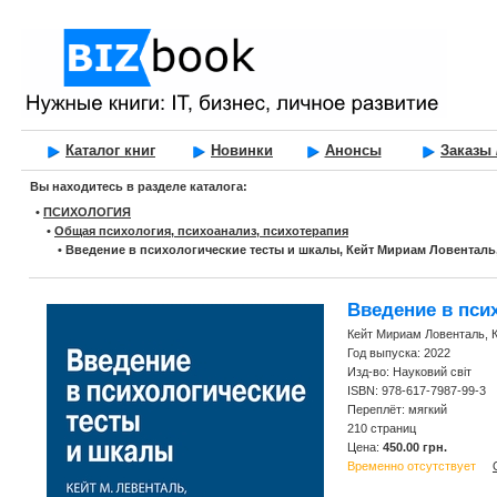
Каталог книг
Новинки
Анонсы
Заказы 
Вы находитесь в разделе каталога:
•
ПСИХОЛОГИЯ
•
Общая психология, психоанализ, психотерапия
•
Введение в психологические тесты и шкалы, Кейт Мириам Ловентал
Введение в пси
Кейт Мириам Ловенталь, 
Год выпуска: 2022
Изд-во: Науковий світ
ISBN: 978-617-7987-99-3
Переплёт: мягкий
210 страниц
Цена:
450.00 грн.
Временно отсутствует