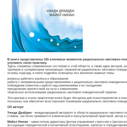
В книге представлены 100 ключевых моментов рационально-эмотивно-пов
улучшить свою практику.
Здесь отражены современное состояние в этой области, а также идеи авторов, к
тренеров и супервизоров начинающих терапевтов рационально-эмотивно-поведен
основы подхода, в книге подробно освещены все жизненно важные темы:
вопросы рабочего альянса и образования
работа с неправильными представлениями о рационально-эмотивно-поведенческ
побуждение клиентов к работе над изменениями и их поощрение
преодоление препятствий на пути к изменениям
творческое использование рационально-эмотивно-поведенческой терапии
Эта краткая и очень практичная книга будет бесценна для психотерапевтов и кон
поскольку она обеспечит всестороннее понимание рационально-эмотивно-поведе
Об авторе
Уинди Драйден
- международный авторитет в области рационально-эмотивно-по
стажем, частично занимается клинической и консультативной практикой, автор и р
Майкл Нинан
- заместитель директора Центра управления стрессом и Центра коу
ассоциации поведенческой и когнитивной психотерапии, написал и отредактировал