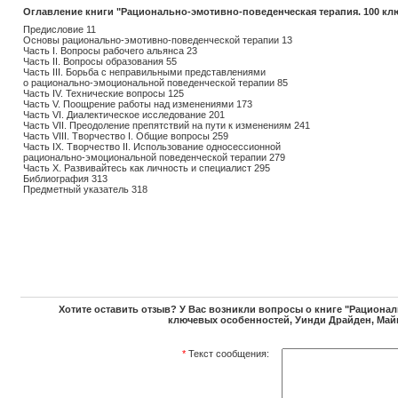
Оглавление книги "Рационально-эмотивно-поведенческая терапия. 100 кл
Предисловие 11
Основы рационально-эмотивно-поведенческой терапии 13
Часть I. Вопросы рабочего альянса 23
Часть II. Вопросы образования 55
Часть III. Борьба с неправильными представлениями
о рационально-эмоциональной поведенческой терапии 85
Часть IV. Технические вопросы 125
Часть V. Поощрение работы над изменениями 173
Часть VI. Диалектическое исследование 201
Часть VII. Преодоление препятствий на пути к изменениям 241
Часть VIII. Творчество I. Общие вопросы 259
Часть IX. Творчество II. Использование односессионной
рационально-эмоциональной поведенческой терапии 279
Часть X. Развивайтесь как личность и специалист 295
Библиография 313
Предметный указатель 318
Хотите оставить отзыв? У Вас возникли вопросы о книге "Рационал
ключевых особенностей, Уинди Драйден, Май
*
Текст сообщения: