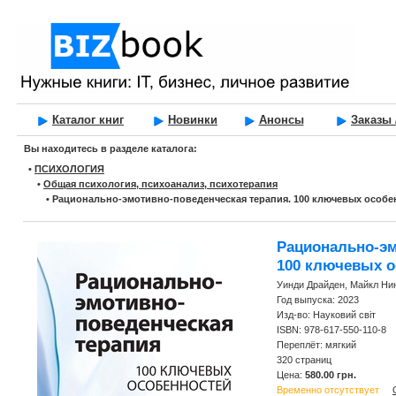
Каталог книг
Новинки
Анонсы
Заказы 
Вы находитесь в разделе каталога:
•
ПСИХОЛОГИЯ
•
Общая психология, психоанализ, психотерапия
•
Рационально-эмотивно-поведенческая терапия. 100 ключевых особе
Рационально-эм
100 ключевых о
Уинди Драйден, Майкл Ни
Год выпуска: 2023
Изд-во: Науковий світ
ISBN: 978-617-550-110-8
Переплёт: мягкий
320 страниц
Цена:
580.00 грн.
Временно отсутствует