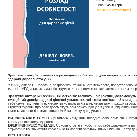
Цена:
345.00 грн.
Временно отсутствует
Зростати з матір'ю з межовим розладом особистості дуже непросто, але з 
здорові дорослі стосунки
.
У книзі Деніела С. Лобела, д-ра філософії та клінічного психолога, представлено
матері з МРЛ, а також надано інструменти, за допомогою яких можна розпочати проц
Зрозумілі авторські техніки, які легко застосувати на практиці, допоможу
емоційний досвід та деякі ціннісні установки, які з ним пов'язані
. З книги д-
себе саме так, і навчитеся ефективно поратися з цим, не завдаючи шкоди своєму 
стратегії турботи про себе допоможуть вам почати процес зцілення, відновити сам
сім'ю та досягти багатьох інших цілей на шляху до одужання.
ВИ, ВАША МАТИ ТА МРО
. Дiзнайтесь, чому мати поводить себе саме так, i нав
своему психiчному здоров'ю.
ЕФЕКТИВНI РЕКОМЕНДАЦIЇ
. Основнi стратегiї турботи про себе допоможуть поч
з тривожнiстю, захистити свою сiм'ю та досягти багатьох iнших цiлей на шляху до
ПРО АВТОРА