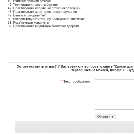
45. Вчитися просити бажане
46. Тренуватися просити бажане
47. Практикувати навички асертивної поведінки
48. Практикувати асертивне вислуховування
49. Вчитися говорити "ні"
50. Використовувати техніку "Заїждженої платівки"
51. Розв'язувати конфлікти
52. Практикувати медитацію люблячої доброти
Хотите оставить отзыв? У Вас возникли вопросы о книге "Картки для 
терапії, Метью Маккей, Джефрі С. Вуд
*
Текст сообщения: