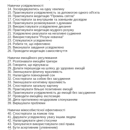
Навички усвідомленості
14. Зосереджуватись на одну хвилину
15. Практикувати усвідомленість за допомогою одного об'єкта
16. Практикувати медитацію "Промінь світла"
17. Спостерігати за внутрішнім та зовнішнім досвідом
18. Практикувати розмежування з думками
19. Використовувати усвідомлене дихання
20. Практикувати медитацію мудрого розуму
21. Усвідомлено реагувати на негативні судження
22. Використовувати "Розум новачка"
23. Спілкуватися усвідомлено
24. Робити те, що ефективно
25. Виконувати завдання усвідомлено
26. Проводити медитацію самоспівчуття
Навички емоційного регулювання
27. Розпізнавати емоційні тригери
28. Говорити, що відчуваєш
29. Долати перешкоди на шляху до здорових емоцій
30. Зменшувати фізичну вразливість
31. Налагодити повноцінний сон
32. Спостерігати за собою без засудження
33. Зменшувати когнітивну вразливість
34. Спостерігати загальну картину
35. Практикувати більше позитивних емоцій
36. Практикувати усвідомленість до емоцій без засудження
37. Проводити емоційну експозицію
38. Діяти протилежно нездоровим спонуканням
39. Вирішувати проблеми
Навички міжособистісної ефективності
40. Спостерігати за язиком тіла
41. Дарувати усвідомлену увагу іншим людям
42. Налагоджувати цінні стосунки
43. Тренуватися використовувати свої права
44. Бути асертивним (упевненим)