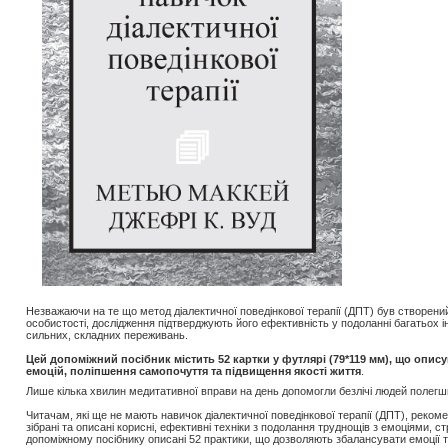
Незважаючи на те що метод діалектичної поведінкової терапії (ДПТ) був створени
особистості, дослідження підтверджують його ефективність у подоланні багатьох і
сильних, складних переживань.
Цей допоміжний посібник містить 52 картки у футлярі (79*119 мм), що опис
емоцій, поліпшення самопочуття та підвищення якості життя
.
Лише кілька хвилин медитативної вправи на день допомогли безлічі людей полегш
Читачам, які ще не мають навичок діалектичної поведінкової терапії (ДПТ), реко
зібрані та описані корисні, ефективні техніки з подолання труднощів з емоціями, с
допоміжному посібнику описані 52 практики, що дозволяють збалансувати емоції т