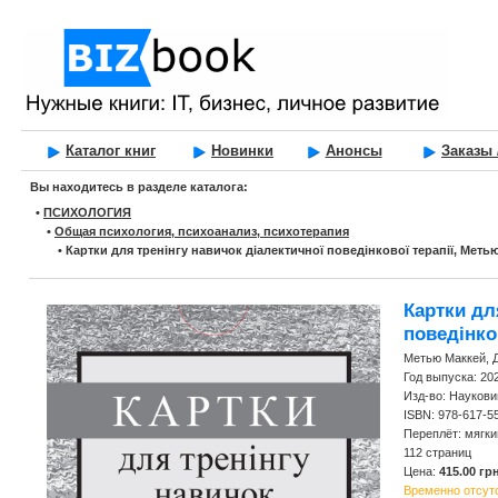
Каталог книг
Новинки
Анонсы
Заказы 
Вы находитесь в разделе каталога:
•
ПСИХОЛОГИЯ
•
Общая психология, психоанализ, психотерапия
•
Картки для тренінгу навичок діалектичної поведінкової терапії, Меть
Картки дл
поведінков
Метью Маккей, Д
Год выпуска: 20
Изд-во: Наукови
ISBN: 978-617-5
Переплёт: мягки
112 страниц
Цена:
415.00 грн
Временно отсут