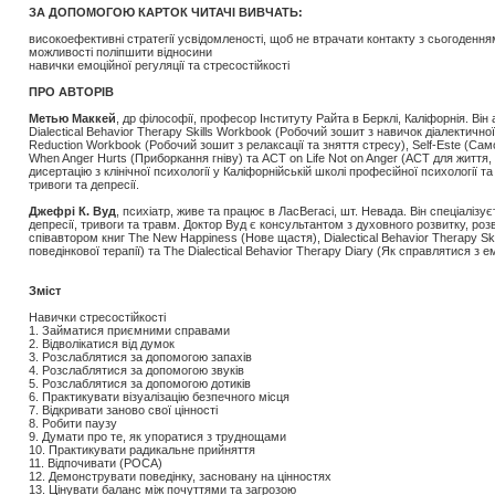
ЗА ДОПОМОГОЮ КАРТОК ЧИТАЧІ ВИВЧАТЬ:
високоефективні стратегії усвідомленості, щоб не втрачати контакту з сьогодення
можливості поліпшити відносини
навички емоційної регуляції та стресостійкості
ПРО АВТОРІВ
Метью Маккей
, д­р філософії, професор Інституту Райта в Берклі, Каліфорнія. Він
Dialectical Behavior Therapy Skills Workbook (Робочий зошит з навичок діалектичної 
Reduction Workbook (Робочий зошит з релаксації та зняття стресу), Self-Este (Само
When Anger Hurts (Приборкання гніву) та ACT on Life Not on Anger (АСТ для життя,
дисертацію з клінічної психології у Каліфорнійській школі професійної психології та
тривоги та депресії.
Джефрі К. Вуд
, психіатр, живе та працює в Лас­Вегасі, шт. Невада. Він спеціалі
депресії, тривоги та травм. Доктор Вуд є консультантом з духовного розвитку, роз
співавтором книг The New Happiness (Нове щастя), Dialectical Behavior Therapy Sk
поведінкової терапії) та The Dialectical Behavior Therapy Diary (Як справлятися з 
Зміст
Навички стресостійкості
1. Займатися приємними справами
2. Відволікатися від думок
3. Розслаблятися за допомогою запахів
4. Розслаблятися за допомогою звуків
5. Розслаблятися за допомогою дотиків
6. Практикувати візуалізацію безпечного місця
7. Відкривати заново свої цінності
8. Робити паузу
9. Думати про те, як упоратися з труднощами
10. Практикувати радикальне прийняття
11. Відпочивати (РОСА)
12. Демонструвати поведінку, засновану на цінностях
13. Цінувати баланс між почуттями та загрозою