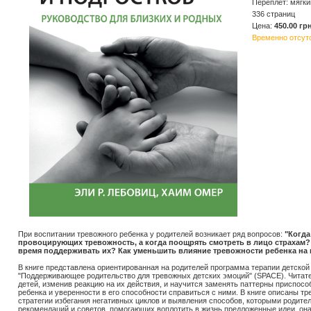
Переплёт: мягки
336 страниц
Цена:
450.00 грн
Временно отсут
При воспитании тревожного ребенка у родителей возникает ряд вопросов:
"Когда
провоцирующих тревожность, а когда поощрять смотреть в лицо страхам? 
время поддерживать их? Как уменьшить влияние тревожности ребенка на
В книге представлена ориентированная на родителей программа терапии детской
"Поддерживающее родительство для тревожных детских эмоций" (SPACE). Читате
детей, изменив реакцию на их действия, и научится заменять паттерны приспос
ребенка и уверенности в его способности справиться с ними. В книге описаны тр
стратегии избегания негативных циклов и выявления способов, которыми родител
рекомендаций и советов, помогающих воплотить в жизнь предложенные идеи, он