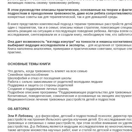
желающих помочь своему тревожному ребенку.
В этом руководстве описаны практические, основанные на теории и факти
подросткам в преодолении тревожности, даже если ребята сопротивляютс
конкретные советы как для терапевтической, так и для домашней среды.
В книге представлен комплексный подход к терапии тревожных расстройств детей 
один с терапевтом, так и в семье; описаны новые стратегии, помогающие специ
менять реакцию на ситуацию и последующее поведение ребенка. Авторы взяли 
исследования, синтезировали их и создали книгу, необходимую тем, кто заботитс
Она дает возможность "взгляда изнутри" на тонкости и нюансы когнитивно
выбирают ведущие исследователи и эксперты
, - для исцеления от тревожны
Книга наполнена аналогиями, примерами и практическими советами, которые спе
практике.
ОСНОВНЫЕ ТЕМЫ КНИГИ
Что делать, когда тревожность влияет на всю семью
Семейное приспособление
Школофобия и отказ от посещения школы
Работа с сильно зависимыми от родителей молодыми людьми
Поддержка и защита со стороны родителей
Создание и поддержание личных границ
Подробное описание программы "Поддерживающее родительство для тревожных 
Когнитивные, поведенческие, соматические и основанные на эмоциях инструмен
Медикаментозное лечение тревожных расстройств детей и подростков
ОБ АВТОРАХ
Эли Р. Лебовиц
- д-р философии, детский и подростковый психолог, директор п
расстройств настроения Йельского центра изучения детей. Его исследования по
тревожных и связанных с ними расстройств, при этом особое внимание он удел
расстройства. Д-р Лебовиц является ведущим исследователем во многочисленн
также автором множества научных работ, книг и статей по детской и подростков