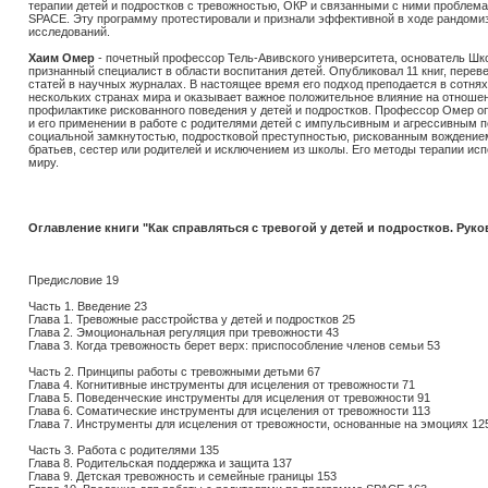
терапии детей и подростков с тревожностью, ОКР и связанными с ними проблема
SPACE. Эту программу протестировали и признали эффективной в ходе рандом
исследований.
Хаим Омер
- почетный профессор Тель-Авивского университета, основатель Шк
признанный специалист в области воспитания детей. Опубликовал 11 книг, перев
статей в научных журналах. В настоящее время его подход преподается в сотнях
нескольких странах мира и оказывает важное положительное влияние на отношен
профилактике рискованного поведения у детей и подростков. Профессор Омер о
и его применении в работе с родителями детей с импульсивным и агрессивным 
социальной замкнутостью, подростковой преступностью, рискованным вождение
братьев, сестер или родителей и исключением из школы. Его методы терапии ис
миру.
Оглавление книги "Как справляться с тревогой у детей и подростков. Рук
Предисловие 19
Часть 1. Введение 23
Глава 1. Тревожные расстройства у детей и подростков 25
Глава 2. Эмоциональная регуляция при тревожности 43
Глава 3. Когда тревожность берет верх: приспособление членов семьи 53
Часть 2. Принципы работы с тревожными детьми 67
Глава 4. Когнитивные инструменты для исцеления от тревожности 71
Глава 5. Поведенческие инструменты для исцеления от тревожности 91
Глава 6. Соматические инструменты для исцеления от тревожности 113
Глава 7. Инструменты для исцеления от тревожности, основанные на эмоциях 12
Часть 3. Работа с родителями 135
Глава 8. Родительская поддержка и защита 137
Глава 9. Детская тревожность и семейные границы 153