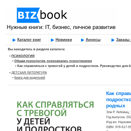
Каталог книг
Новинки
Анонсы
Заказы 
Вы находитесь в разделе каталога:
•
ПСИХОЛОГИЯ
•
Общая психология, психоанализ, психотерапия
•
Как справляться с тревогой у детей и подростков. Руководство для 
•
ДЕТСКАЯ ЛИТЕРАТУРА
•
Книги для родителей
Как справ
подростко
родных
Эли Р. Лебовиц
Год выпуска: 20
Изд-во: Наукови
ISBN: 978-617-5