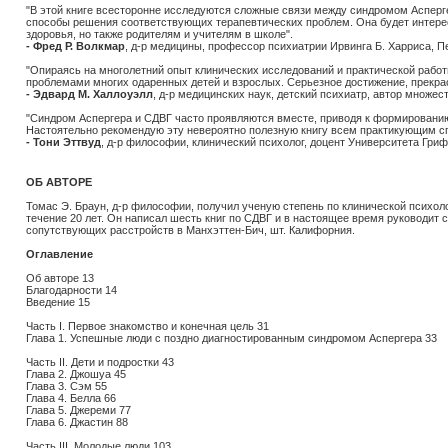
"В этой книге всесторонне исследуются сложные связи между синдромом Аспер
способы решения соответствующих терапевтических проблем. Она будет интерес
здоровья, но также родителям и учителям в школе".
- Фред Р. Волкмар
, д-р медицины, профессор психиатрии Ирвинга Б. Харриса, 
"Опираясь на многолетний опыт клинических исследований и практической работ
проблемами многих одаренных детей и взрослых. Серьезное достижение, прекрас
- Эдвард М. Халлоуэлл
, д-р медицинских наук, детский психиатр, автор множест
"Синдром Аспергера и СДВГ часто проявляются вместе, приводя к формированию
Настоятельно рекомендую эту невероятно полезную книгу всем практикующим с
- Тони Эттвуд
, д-р философии, клинический психолог, доцент Университета Гриф
ОБ АВТОРЕ
Томас Э. Браун, д-р философии, получил ученую степень по клинической психоло
течение 20 лет. Он написал шесть книг по СДВГ и в настоящее время руководит 
сопутствующих расстройств в Манхэттен-Бич, шт. Калифорния.
Оглавление
Об авторе 13
Благодарности 14
Введение 15
Часть I. Первое знакомство и конечная цель 31
Глава 1. Успешные люди с поздно диагностированным синдромом Аспергера 33
Часть II. Дети и подростки 43
Глава 2. Джошуа 45
Глава 3. Сэм 55
Глава 4. Белла 66
Глава 5. Джереми 77
Глава 6. Джастин 88
Часть III. Молодые люди 103