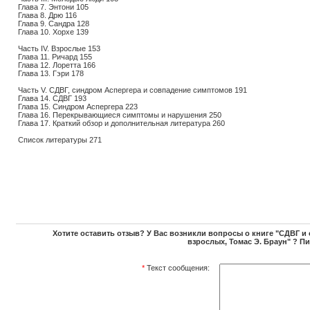
Глава 7. Энтони 105
Глава 8. Дрю 116
Глава 9. Сандра 128
Глава 10. Хорхе 139
Часть IV. Взрослые 153
Глава 11. Ричард 155
Глава 12. Лоретта 166
Глава 13. Гэри 178
Часть V. СДВГ, синдром Аспергера и совпадение симптомов 191
Глава 14. СДВГ 193
Глава 15. Синдром Аспергера 223
Глава 16. Перекрывающиеся симптомы и нарушения 250
Глава 17. Краткий обзор и дополнительная литература 260
Список литературы 271
Хотите оставить отзыв? У Вас возникли вопросы о книге "СДВГ и
взрослых, Томас Э. Браун" ? П
*
Текст сообщения: