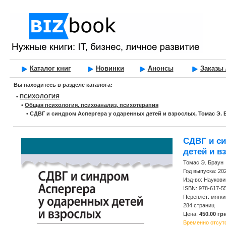
Каталог книг
Новинки
Анонсы
Заказы 
Вы находитесь в разделе каталога:
•
ПСИХОЛОГИЯ
•
Общая психология, психоанализ, психотерапия
•
СДВГ и синдром Аспергера у одаренных детей и взрослых, Томас Э. 
СДВГ и с
детей и в
Томас Э. Браун
Год выпуска: 20
Изд-во: Наукови
ISBN: 978-617-5
Переплёт: мягки
284 страниц
Цена:
450.00 грн
Временно отсут