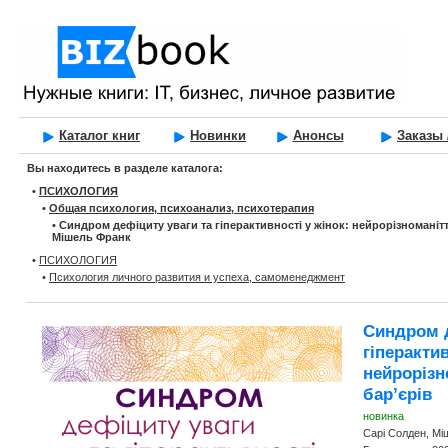
Каталог книг
Новинки
Анонсы
Заказы 
Вы находитесь в разделе каталога:
•
ПСИХОЛОГИЯ
•
Общая психология, психоанализ, психотерапия
•
Синдром дефіциту уваги та гіперактивності у жінок: нейрорізноманітт
Мішель Франк
•
ПСИХОЛОГИЯ
•
Психология личного развития и успеха, самоменеджмент
Синдром д
гіперактив
нейрорізн
бар’єрів
новинка
Сарі Солден, Мі