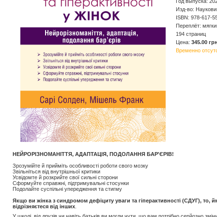
Год выпуска: 20
Изд-во: Наукови
ISBN: 978-617-5
Переплёт: мягки
194 страниц
Цена:
345.00 грн
Временно отсут
НЕЙРОРІЗНОМАНІТТЯ, АДАПТАЦІЯ, ПОДОЛАННЯ БАР'ЄРІВ!
Зрозумійте й прийміть особливості роботи свого мозку
Звільніться від внутрішньої критики
Усвідомте й розкрийте свої сильні сторони
Сформуйте справжні, підтримувальні стосунки
Подолайте суспільні упередження та стигму
Якщо ви жінка з синдромом дефіциту уваги та гіперактивності (СДУГ), то, й
відрізняєтеся від інших
.
У школі, від друзів чи навіть батьків ви могли чути, що вам потрібно серйозно змі