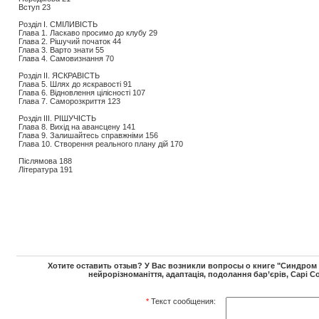
Вступ 23
Розділ I. СМІЛИВІСТЬ
Глава 1. Ласкаво просимо до клубу 29
Глава 2. Рішучий початок 44
Глава 3. Варто знати 55
Глава 4. Самовизнання 70
Розділ II. ЯСКРАВІСТЬ
Глава 5. Шлях до яскравості 91
Глава 6. Відновлення цілісності 107
Глава 7. Саморозкриття 123
Розділ III. РІШУЧІСТЬ
Глава 8. Вихід на авансцену 141
Глава 9. Залишайтесь справжніми 156
Глава 10. Створення реального плану дій 170
Післямова 188
Література 191
Хотите оставить отзыв? У Вас возникли вопросы о книге "Синдром д
нейрорізноманіття, адаптація, подолання бар’єрів, Сарі 
*
Текст сообщения: