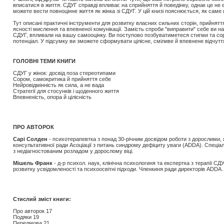
вписатися в життя. СДУГ справді впливає на сприйняття й поведінку, однак це не 
можете вести повноцінне життя як жінка зі СДУГ. У цій книзі пояснюється, як саме 
Тут описані практичні інструменти для розвитку власних сильних сторін, прийняття
ясності мислення та впевненої комунікації. Замість спроби "виправити" себе ви на
СДУГ, впливали на вашу самооцінку. Ви поступово позбуватиметеся стигми та соро
потенціал. У підсумку ви зможете сформувати цілісне, сміливе й впевнене відчутт
ГОЛОВНІ ТЕМИ КНИГИ
СДУГ у жінок: досвід поза стереотипами
Сором, самокритика й прийняття себе
Нейровідмінність як сила, а не вада
Стратегії для стосунків і щоденного життя
Впевненість, опора й цілісність
ПРО АВТОРОК
Сарі Солден
- психотерапевтка з понад 30-річним досвідом роботи з дорослими, я
консультативної ради Асоціації з питань синдрому дефіциту уваги (ADDA). Спеціал
з недіагностованим розладом у дорослому віці.
Мішель Франк
- д-р психол. наук, клінічна психологиня та експертка з терапії СД
розвитку усвідомленості та психоосвітні підходи. Членкиня ради директорів ADDA.
Стислий зміст книги:
Про авторок 17
Подяки 19
Передмова 21