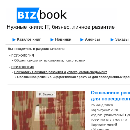
Каталог книг
Новинки
Анонсы
Заказы 
Вы находитесь в разделе каталога:
•
ПСИХОЛОГИЯ
•
Общая психология, психоанализ, психотерапия
•
ПСИХОЛОГИЯ
•
Психология личного развития и успеха, самоменеджмент
•
Осознанное решение. Эффективная практика для повседневных про
Осознанное реш
для повседнев
Рональд Зигель
Год выпуска: 2020
Изд-во: Гуманитарный Це
ISBN: 978-617-7758-12-8
Переплёт: мягкий
420 страниц