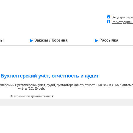
Вход для зар
Регистрация 
сы
Заказы / Корзина
Рассылка
Бухгалтерский учёт, отчётность и аудит
ансовый / Бухгалтерский учёт, аудит, бухгалтерская отчётность, МСФО и GAAP, автом
учёта (1С, Excel).
Всего книг по данной теме:
2