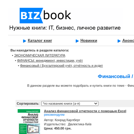
Каталог книг
Новинки
Анон
Вы находитесь в разделе каталога:
•
ЭКОНОМИЧЕСКАЯ ЛИТЕРАТУРА
•
ФИНАНСЫ: менеджмент, инвестиции, учёт
•
Финансовый / Бухгалтерский учёт, отчётность и аудит
Финансовый / 
В данном разделе вы можете подобрать и купить книги по теме - Фин
Сортировать
:
Анализ финансовой отчетности с помощью Excel
рекомендуем
Автор: Конрад Карлберг
Издательство: Діалектика-Київ
Цена: 450.00 грн.