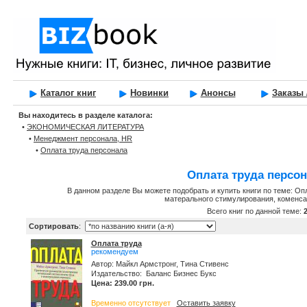
Каталог книг
Новинки
Анонсы
Заказы 
Вы находитесь в разделе каталога:
•
ЭКОНОМИЧЕСКАЯ ЛИТЕРАТУРА
•
Менеджмент персонала, HR
•
Оплата труда персонала
Оплата труда персо
В данном разделе Вы можете подобрать и купить книги по теме: Оп
матерального стимулирования, коменсац
Всего книг по данной теме:
Сортировать
:
Оплата труда
рекомендуем
Автор: Майкл Армстронг, Тина Стивенс
Издательство: Баланс Бизнес Букс
Цена: 239.00 грн.
Временно отсутствует
Оставить заявку