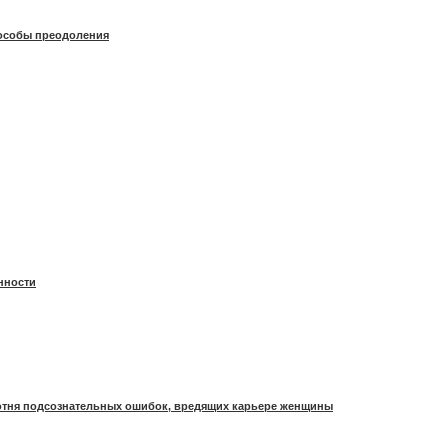
особы преодоления
нности
Сотня подсознательных ошибок, вредящих карьере женщины