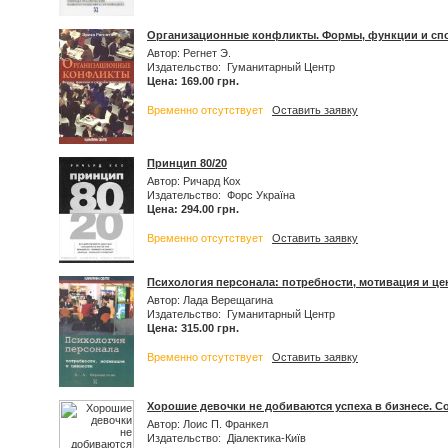
Организационные конфликты. Формы, функции и сп
Автор: Регнет Э.
Издательство: Гуманитарный Центр
Цена: 169.00 грн.
Временно отсутствует
Оставить заявку
Принцип 80/20
Автор: Ричард Кох
Издательство: Форс Україна
Цена: 294.00 грн.
Временно отсутствует
Оставить заявку
Психология персонала: потребности, мотивация и це
Автор: Лада Верещагина
Издательство: Гуманитарный Центр
Цена: 315.00 грн.
Временно отсутствует
Оставить заявку
Хорошие девочки не добиваются успеха в бизнесе. 
Автор: Лоис П. Франкел
Издательство: Діалектика-Київ