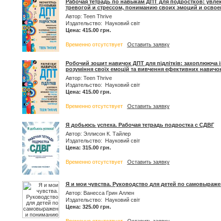
Рабочая тетрадь по навыкам ДПТ для подростков: увле
тревогой и стрессом, пониманию своих эмоций и осв
Автор: Teen Thrive
Издательство: Науковий світ
Цена: 415.00 грн.
Временно отсутствует
Оставить заявку
Робочий зошит навичок ДПТ для підлітків: захоплююча і
розуміння своїх емоцій та вивчення ефективних навичок
Автор: Teen Thrive
Издательство: Науковий світ
Цена: 415.00 грн.
Временно отсутствует
Оставить заявку
Я добьюсь успеха. Рабочая тетрадь подростка с СДВГ
Автор: Эллисон К. Тайлер
Издательство: Науковий світ
Цена: 315.00 грн.
Временно отсутствует
Оставить заявку
Я и мои чувства. Руководство для детей по самовыраж
Автор: Ванесса Грин Аллен
Издательство: Науковий світ
Цена: 325.00 грн.