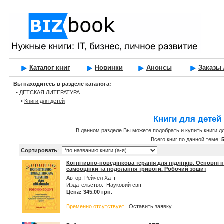
Каталог книг
Новинки
Анонсы
Заказы 
Вы находитесь в разделе каталога:
•
ДЕТСКАЯ ЛИТЕРАТУРА
•
Книги для детей
Книги для детей
В данном разделе Вы можете подобрать и купить книги д
Всего книг по данной теме:
Сортировать
:
Когнітивно-поведінкова терапія для підлітків. Основні
самооцінки та подолання тривоги. Робочий зошит
Автор: Рейчел Хатт
Издательство: Науковий світ
Цена: 345.00 грн.
Временно отсутствует
Оставить заявку